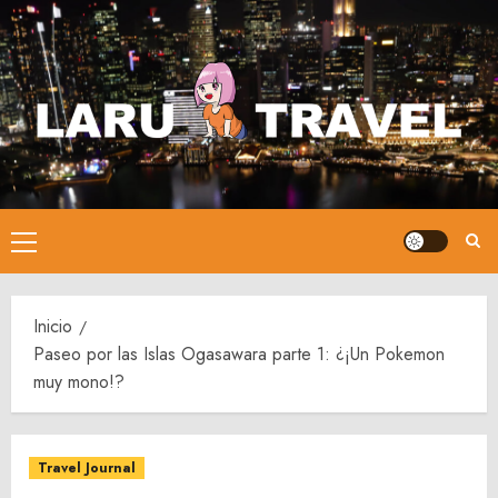
Saltar
al
contenido
Menú
principal
Inicio
Paseo por las Islas Ogasawara parte 1: ¿¡Un Pokemon
muy mono!?
Travel Journal