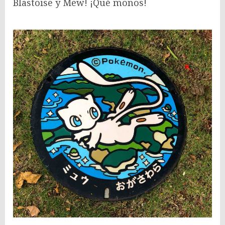
Blastoise y Mew! ¡Qué monos!