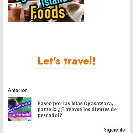
Let’s travel!
Navegación
Anterior
de
Paseo por las Islas Ogasawara,
En
entradas
parte 2: ¿¡Lavarse los dientes de
ant
pescado!?
Siguiente