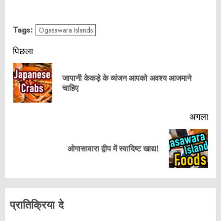
Tags:
Ogasawara Islands
पोस्ट
पिछला
नेविगेशन
जापानी केकड़े के व्यंजन आपको अवश्य आजमाने
पिछ
चाहिए
पोस्
अगला
अगला
ओगासावारा द्वीप में स्वादिष्ट खाद्य!
पोस्ट:
प्रातिक्रिया दे