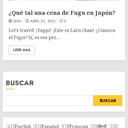
¿Qué tal una cena de Fugu en Japón?
LARU
ABRIL 22, 2023
0
Let’s travel! ¡Yappi! ¡Este es Laru chan! ¿Conoces
el Fugu? Sí, es ese pez...
LEER MÁS
BUSCAR
BUSCAR
English
Español
Français
हिन्दी