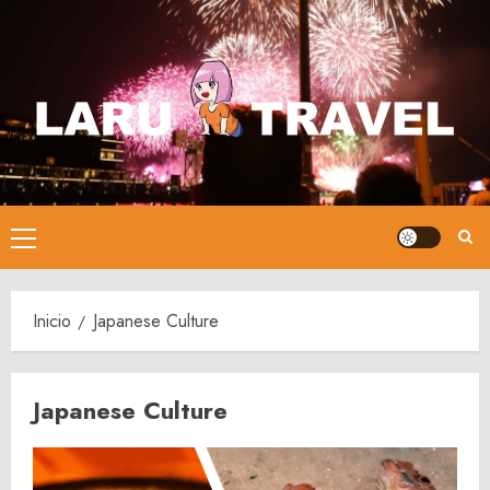
Saltar
al
contenido
Menú
principal
Inicio
Japanese Culture
Japanese Culture